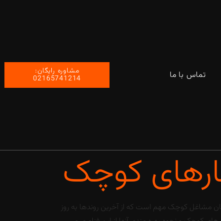
مشاوره رایگان:
تماس با ما
02165741214
کارهای کوچک
ان مشاغل کوچک مهم است که از آخرین روندها به روز