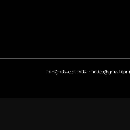
info@hds-co.ir, hds.robotics@gmail.com
پروژه های ما
اتوماسیون آمار تولید و نرم افزار
ربات های صنعتی