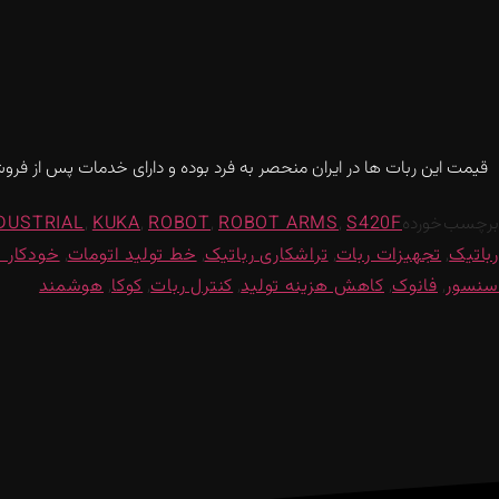
قیمت این ربات ها در ایران منحصر به فرد بوده و دارای خدمات پس از فروش
برچسب خورده
S420F
,
ROBOT ARMS
,
ROBOT
,
KUKA
,
DUSTRIAL
رباتیک
,
تجهیزات ربات
,
تراشکاری رباتیک
,
خط تولید اتومات
,
خودکار 
سنسور
,
فانوک
,
کاهش هزینه تولید
,
کنترل ربات
,
کوکا
,
هوشمند