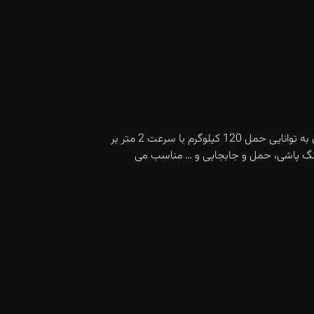
می باشد. از قابلیت های این دستگاه می توان به توانایی حمل 120 کیلوگرم با سرعت 2 متر بر
انند جوش، برش، رنگ پاشی، حمل و جابجایی و … مناسب می