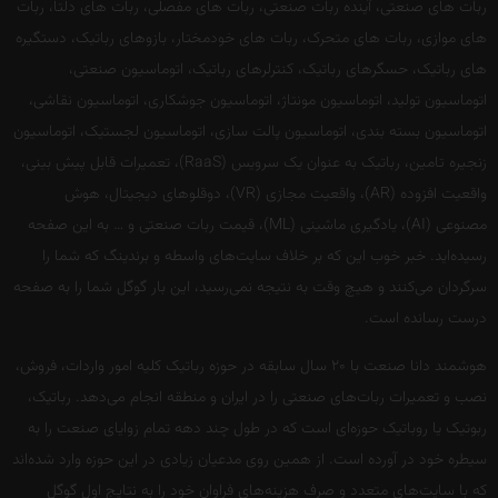
ربات های صنعتی، آینده ربات صنعتی، ربات های مفصلی، ربات های دلتا، ربات
های موازی، ربات های متحرک، ربات های خودمختار، بازوهای رباتیک، دستگیره
های رباتیک، حسگرهای رباتیک، کنترلرهای رباتیک، اتوماسیون صنعتی،
اتوماسیون تولید، اتوماسیون مونتاژ، اتوماسیون جوشکاری، اتوماسیون نقاشی،
اتوماسیون بسته بندی، اتوماسیون پالت سازی، اتوماسیون لجستیک، اتوماسیون
زنجیره تامین، رباتیک به عنوان یک سرویس (RaaS)، تعمیرات قابل پیش بینی،
واقعیت افزوده (AR)، واقعیت مجازی (VR)، دوقلوهای دیجیتال، هوش
مصنوعی (AI)، یادگیری ماشینی (ML)، قیمت ربات صنعتی و … به این صفحه
رسیده‌اید. خبر خوب این که بر خلاف سایت‌های واسطه و برندینگ که شما را
سرگردان می‌کنند و هیچ وقت به نتیجه نمی‌رسید، این بار گوگل شما را به صفحه
درست رسانده است.
هوشمند دانا صنعت با ۲۰ سال سابقه در حوزه رباتیک کلیه امور واردات، فروش،
نصب و تعمیرات ربات‌های صنعتی را در ایران و منطقه انجام می‌دهد. رباتیک،
ربوتیک یا روباتیک حوزه‌ای است که در طول چند دهه تمام زوایای صنعت را به
سیطره خود در آورده است. از همین روی مدعیان زیادی در این حوزه وارد شده‌اند
که با سایت‌های متعدد و صرف هزینه‌های فراوان خود را به نتایج اول گوگل