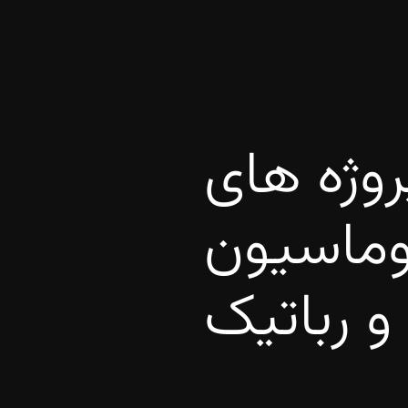
پروژه های
وماسیون
 رباتیک