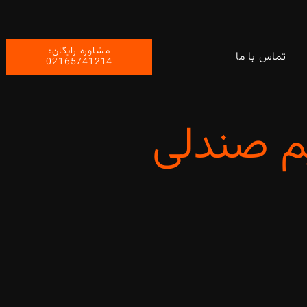
مشاوره رایگان:
تماس با ما
02165741214
م صندلی