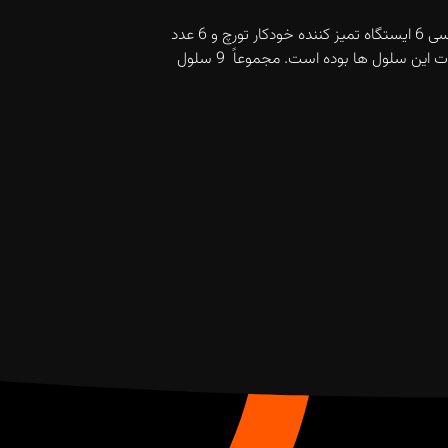
تجهیزات: یازده دستگاه ربات صنعتی – 5 دستگاه نقطه جوش، 6 دستگاه جوش CO2، تمام رباتها دارای سیستم جایگزین TP،برای رباتهای جوش قوسی 6 ایستگاه تمیز کننده خودکار تورچ و 6 عدد
سنسور آشکار ساز برخورد نصب گردیده است.4 میز گردان که هر کدام 4 فیکسچر دارد و 8 فیکسچر پایه ثابت و نیز دو ماشین مخصوص از دیگر تجهیزات این سلول ها بوده است. مجموعاً 9 سلول