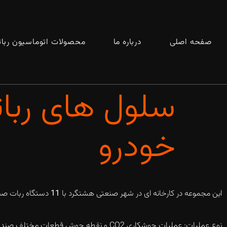
صفحه اصلی
درباره ما
محصولات اتوماسیون ربا
سلول های ربا
خودرو
این مجموعه در کارخانه ای در شهر صنعتی هشتگرد با
11
دستگاه ربات صنعتی FANUC S-420 iF انج
نوع عملیات: عملیات جوشکاری CO2 و نقطه جوش قطعات مختلف صندلی